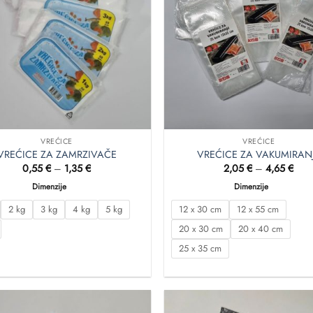
VREĆICE
VREĆICE
VREĆICE ZA ZAMRZIVAČE
VREĆICE ZA VAKUMIRAN
Raspon
Ras
0,55
€
–
1,35
€
2,05
€
–
4,65
€
cijena:
cije
od
od
Dimenzije
Dimenzije
0,55 €
2,05
do
do
2 kg
3 kg
4 kg
5 kg
12 x 30 cm
12 x 55 cm
1,35 €
4,65
20 x 30 cm
20 x 40 cm
25 x 35 cm