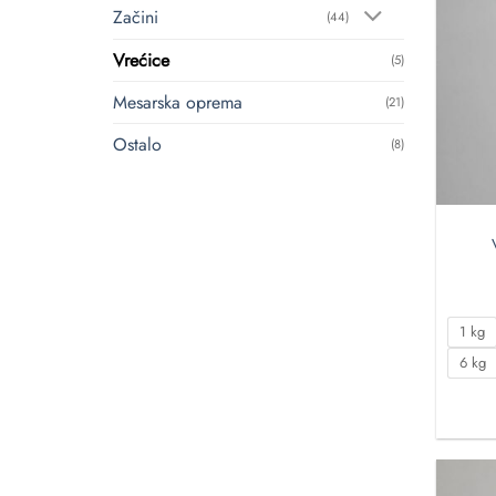
Začini
(44)
Vrećice
(5)
Mesarska oprema
(21)
Ostalo
(8)
1 kg
6 kg