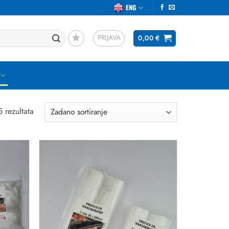
ENG
PRIJAVA
0,00
€
5 rezultata
Dodaj
Dodaj
u
u
favorite
favorite