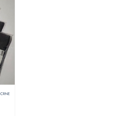
Dodaj
u
favorite
 CRNE
pon
na:
 €