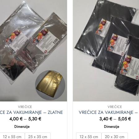
Dodaj
u
favorite
VREĆICE
VREĆICE
CE ZA VAKUMIRANJE – ZLATNE
VREĆICE ZA VAKUMIRANJE –
Raspon
Ras
4,00
€
–
5,30
€
3,40
€
–
5,05
€
cijena:
cije
od
od
Dimenzije
Dimenzije
4,00 €
3,40
do
do
12 x 55 cm
25 x 35 cm
12 x 55 cm
20 x 30 cm