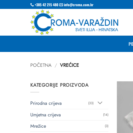
Skip
+385 42 215 480
info@croma.com.hr
to
content
P
POČETNA
/
VREĆICE
KATEGORIJE PROIZVODA
Prirodna crijeva
(33)
Umjetna crijeva
(14)
Mrežice
(3)