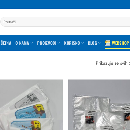
Pretraži:
OČETNA
O NAMA
PROIZVODI
KORISNO
BLOG
WEBSHOP
Prikazuje se svih 
Dodaj
u
favorite