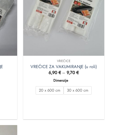
VREĆICE
JE
VREĆICE ZA VAKUMIRANJE (u roli)
pon
Raspon
6,90
€
–
9,70
€
na:
cijena:
od
Dimenzije
 €
6,90 €
do
20 x 600 cm
30 x 600 cm
 €
9,70 €