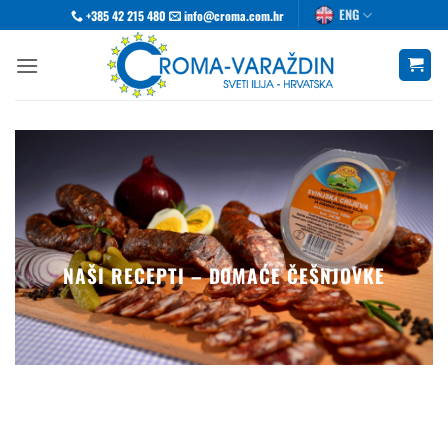
Skip
ENG
+385 42 215 480
info@croma.com.hr
to
content
NAŠI RECEPTI – DOMAĆE ČEŠNJOVKE