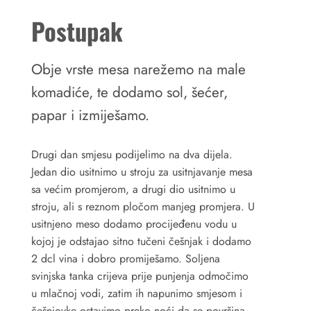
Postupak
Obje vrste mesa narežemo na male
komadiće, te dodamo sol, šećer,
papar i izmiješamo.
Drugi dan smjesu podijelimo na dva dijela.
Jedan dio usitnimo u stroju za usitnjavanje mesa
sa većim promjerom, a drugi dio usitnimo u
stroju, ali s reznom pločom manjeg promjera. U
usitnjeno meso dodamo procijeđenu vodu u
kojoj je odstajao sitno tučeni češnjak i dodamo
2 dcl vina i dobro promiješamo. Soljena
svinjska tanka crijeva prije punjenja odmočimo
u mlačnoj vodi, zatim ih napunimo smjesom i
češnjovke ostavimo preko noći da se površina