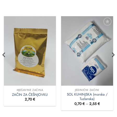
Dodaj
Dodaj
u
u
favorite
favorite
MJEŠAVINE ZAČINA
JEDINIČNI ZAČINI
SOL KUHINJSKA (morska /
ZAČIN ZA ČEŠNJOVKU
Tuzlanska)
2,70
€
Raspon
0,70
€
–
2,55
€
cijena:
od
0,70 €
do