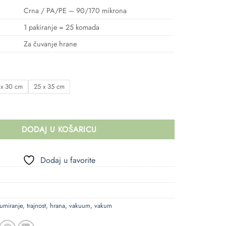
Crna / PA/PE – 90/170 mikrona
1 pakiranje = 25 komada
Za čuvanje hrane
 x 30 cm
25 x 35 cm
MIRANJE - CRNE količina
DODAJ U KOŠARICU
Dodaj u favorite
umiranje
,
trajnost
,
hrana
,
vakuum
,
vakum