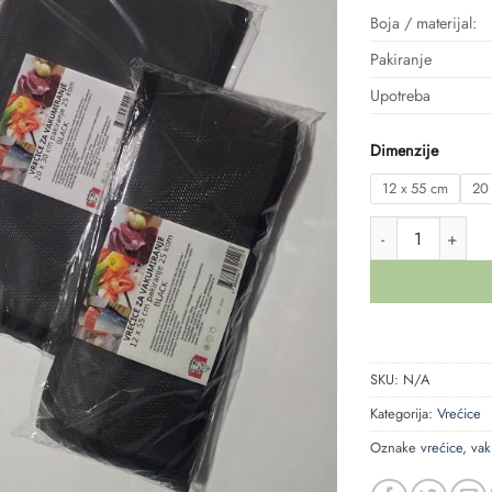
Boja / materijal:
Pakiranje
Upotreba
Dimenzije
12 x 55 cm
20
VREĆICE ZA VAKU
SKU:
N/A
Kategorija:
Vrećice
Oznake
vrećice
,
vak