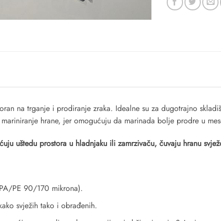
oran na trganje i prodiranje zraka. Idealne su za dugotrajno skladi
za mariniranje hrane, jer omogućuju da marinada bolje prodre u mes
uju uštedu prostora u hladnjaku ili zamrzivaču, čuvaju hranu svježo
 (PA/PE 90/170 mikrona).
kako svježih tako i obrađenih.