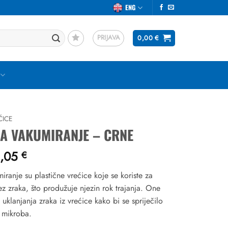
ENG
PRIJAVA
0,00
€
ĆICE
ZA VAKUMIRANJE – CRNE
Raspon
,05
€
cijena:
iranje su plastične vrećice koje se koriste za
od
z zraka, što produžuje njezin rok trajanja. One
3,40 €
uklanjanja zraka iz vrećice kako bi se spriječilo
do
t mikroba.
5,05 €