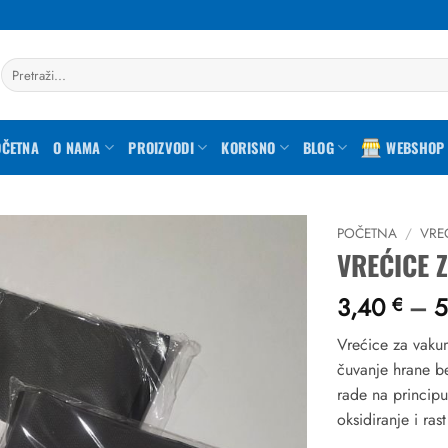
Pretraži:
OČETNA
O NAMA
PROIZVODI
KORISNO
BLOG
WEBSHOP
POČETNA
/
VRE
VREĆICE 
Dodaj
3,40
–
5
u
€
favorite
Vrećice za vakum
čuvanje hrane be
rade na principu 
oksidiranje i ras