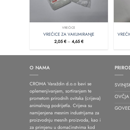
VREĆICE
VREĆICE ZA VAKUMIRANJE
VREĆI
Raspon
2,05
€
–
4,65
€
cijena:
od
2,05 €
do
4,65 €
O NAMA
PRIRO
CROMA Varaždin d.o.o bavi se
SVINJS
oplemenjivanjem, sortiranjem te
OVČJA 
prometom prirodnih ovitaka (crijeva)
animalnog podrijetla. Crijeva su
GOVEĐ
namijenjena mesnim industrijama za
proizvodnju mesnih proizvoda, kao i
za primjenu u domaćinstvima kod