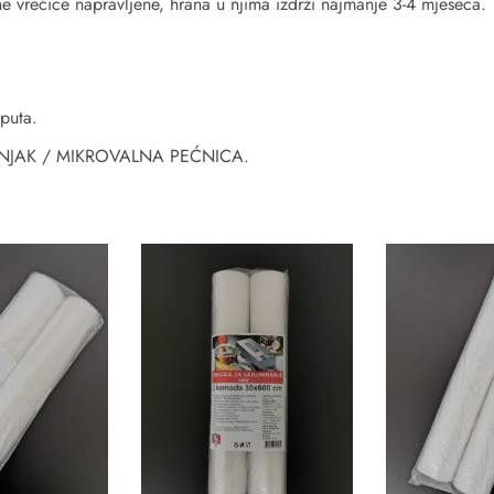
ojne vrećice napravljene, hrana u njima izdrži najmanje 3-4 mjeseca.
 puta.
LADNJAK / MIKROVALNA PEĆNICA.