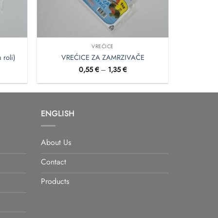
VREĆICE
roli)
VREĆICE ZA ZAMRZIVAČE
on
Raspon
0,55
€
–
1,35
€
a:
cijena:
od
 €
0,55 €
do
 €
1,35 €
ENGLISH
About Us
Contact
Products