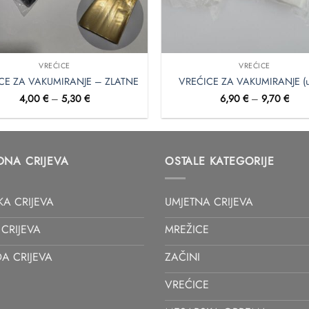
VREĆICE
VREĆICE
CE ZA VAKUMIRANJE – ZLATNE
VREĆICE ZA VAKUMIRANJE (u 
Raspon
Rasp
4,00
€
–
5,30
€
6,90
€
–
9,70
€
cijena:
cijen
od
od
4,00 €
6,90
do
do
5,30 €
9,70
DNA CRIJEVA
OSTALE KATEGORIJE
KA CRIJEVA
UMJETNA CRIJEVA
CRIJEVA
MREŽICE
A CRIJEVA
ZAČINI
VREĆICE