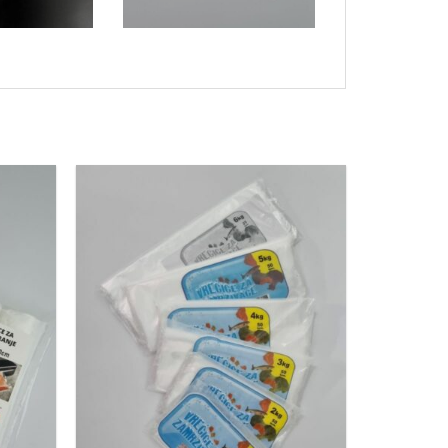
Dodaj
Dodaj
u
u
favorite
favorite