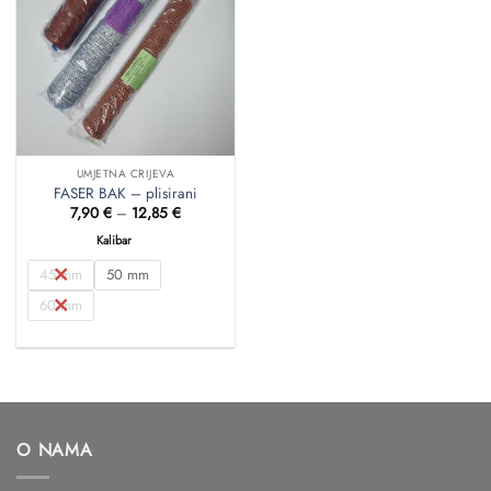
UMJETNA CRIJEVA
FASER BAK – plisirani
Raspon
7,90
€
–
12,85
€
cijena:
od
Kalibar
7,90 €
do
45 mm
50 mm
12,85 €
60 mm
O NAMA