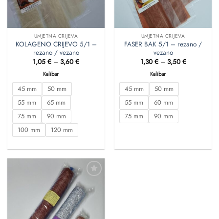
UMJETNA CRIJEVA
UMJETNA CRIJEVA
KOLAGENO CRIJEVO 5/1 –
FASER BAK 5/1 – rezano /
rezano / vezano
vezano
Raspon
Raspon
1,05
€
–
3,60
€
1,30
€
–
3,50
€
cijena:
cijena:
od
od
Kalibar
Kalibar
1,05 €
1,30 €
do
do
45 mm
50 mm
45 mm
50 mm
3,60 €
3,50 €
55 mm
65 mm
55 mm
60 mm
75 mm
90 mm
75 mm
90 mm
100 mm
120 mm
Dodaj
u
favorite