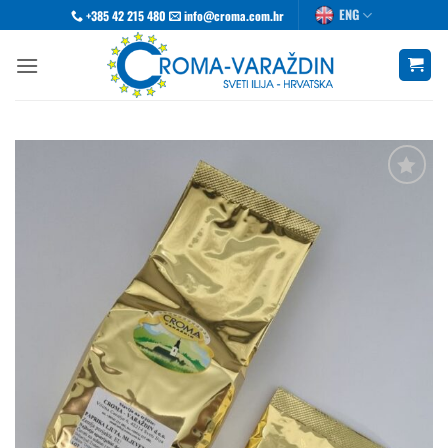
Skip
ENG
+385 42 215 480
info@croma.com.hr
to
content
Dodaj
u
favorite