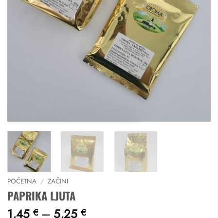
POČETNA
/
ZAČINI
PAPRIKA LJUTA
Raspon
1,45
–
5,25
€
€