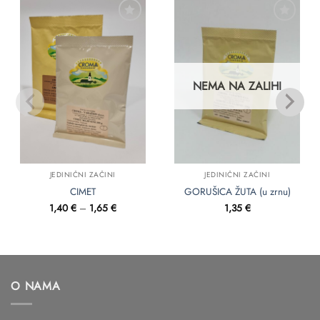
Dodaj
Dodaj
u
u
favorite
favorite
NEMA NA ZALIHI
JEDINIČNI ZAČINI
JEDINIČNI ZAČINI
CIMET
GORUŠICA ŽUTA (u zrnu)
Raspon
1,40
€
–
1,65
€
1,35
€
cijena:
od
1,40 €
do
1,65 €
O NAMA