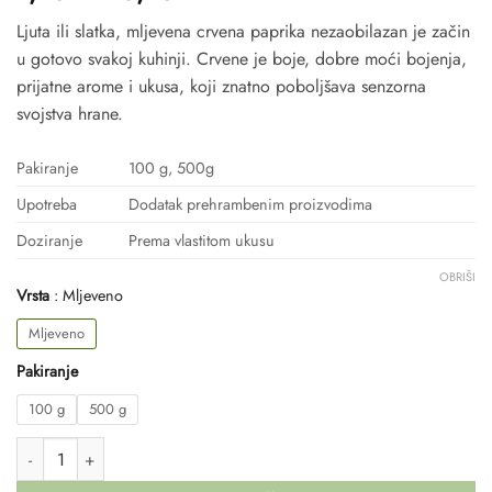
cijena:
Ljuta ili slatka, mljevena crvena paprika nezaobilazan je začin
od
u gotovo svakoj kuhinji. Crvene je boje, dobre moći bojenja,
1,45 €
prijatne arome i ukusa, koji znatno poboljšava senzorna
do
svojstva hrane.
5,25 €
Pakiranje
100 g, 500g
Upotreba
Dodatak prehrambenim proizvodima
Doziranje
Prema vlastitom ukusu
OBRIŠI
Vrsta
Mljeveno
Mljeveno
Pakiranje
100 g
500 g
PAPRIKA LJUTA količina