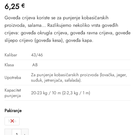
6,25
€
Goveđa crijeva koriste se za punjenje kobasičarskih
proizvoda, salama… Razlikujemo nekoliko vrsta goveđih
crijeva: goveđa okrugla crijeva, goveđa ravna crijeva, goveđe
slijepo crijevo (goveđa kesa), goveđa kapa.
Kalibar
43/46
Klasa
AB
Za punjenje kobasičarskih proizvoda (lovačka, jeger,
Upotreba
suđuk, jetrenjača, safalada).
Kapacitet
20-23 kg / 10 m (2-2,3 kg / 1 m)
punjenja
Pakiranje
10 m
GOVEĐA CRIJEVA OKRUGLA 43/46 količina