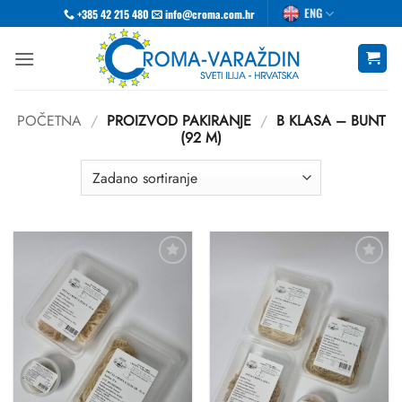
Skip
ENG
+385 42 215 480
info@croma.com.hr
to
content
POČETNA
/
PROIZVOD PAKIRANJE
/
B KLASA – BUNT
(92 M)
Dodaj
Dodaj
u
u
favorite
favorite