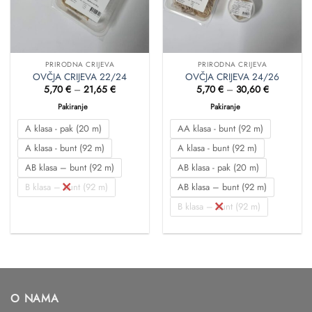
PRIRODNA CRIJEVA
PRIRODNA CRIJEVA
OVČJA CRIJEVA 22/24
OVČJA CRIJEVA 24/26
Raspon
Raspon
5,70
€
–
21,65
€
5,70
€
–
30,60
€
cijena:
cijena:
od
od
Pakiranje
Pakiranje
5,70 €
5,70 €
do
do
A klasa - pak (20 m)
AA klasa - bunt (92 m)
21,65 €
30,60 €
A klasa - bunt (92 m)
A klasa - bunt (92 m)
AB klasa – bunt (92 m)
AB klasa - pak (20 m)
B klasa – bunt (92 m)
AB klasa – bunt (92 m)
B klasa – bunt (92 m)
O NAMA