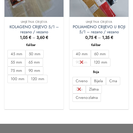
UMJETNA CRIJEVA
UMJETNA CRIJEVA
KOLAGENO CRIJEVO 5/1 –
POLIAMIDNO CRIJEVO U BOJI
rezano / vezano
5/1 – rezano / vezano
Raspon
Raspon
1,05
€
–
3,60
€
0,75
€
–
1,35
€
cijena:
cijena:
od
od
Kalibar
Kalibar
1,05 €
0,75 €
do
do
45 mm
50 mm
40 mm
60 mm
3,60 €
1,35 €
55 mm
65 mm
90 mm
120 mm
75 mm
90 mm
Boja
100 mm
120 mm
Crveno
Bijela
Crna
Žuta
Zlatna
Crveno-zlatna