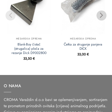
MESARSKA OPREMA
MESARSKA OPREMA
Blank-Boy čistač
Četka za struganje panjeva
(strugalica) ploča za
DICK
rezanje Dick D9002800
33,00
€
33,50
€
O NAMA
CROMA Varaždin d.o.o bavi se oplemenjivanjem, sortiranjem
te prometom prirodnih ovitaka (crijeva) animalnog podrijetla.