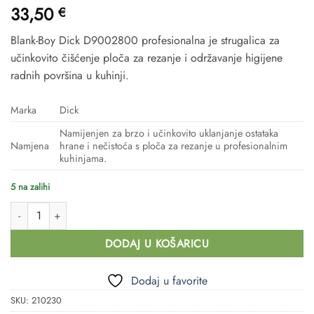
33,50
€
Blank-Boy Dick D9002800 profesionalna je strugalica za
učinkovito čišćenje ploča za rezanje i održavanje higijene
radnih površina u kuhinji.
Marka
Dick
Namijenjen za brzo i učinkovito uklanjanje ostataka
Namjena
hrane i nečistoća s ploča za rezanje u profesionalnim
kuhinjama.
5 na zalihi
Blank-Boy čistač (strugalica) ploča za rezanje Dick D9002800 količina
DODAJ U KOŠARICU
Dodaj u favorite
SKU:
210230