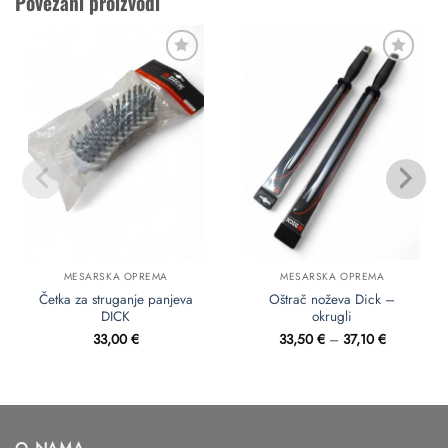
Povezani proizvodi
Dodaj
Dodaj
u
u
favorite
favorite
MESARSKA OPREMA
MESARSKA OPREMA
Četka za struganje panjeva
Oštrač noževa Dick –
DICK
okrugli
Raspon
33,00
€
33,50
€
–
37,10
€
cijena:
od
33,50 €
do
37,10 €