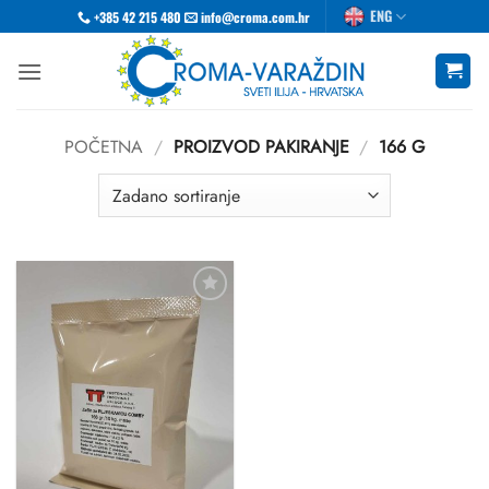
Skip
ENG
+385 42 215 480
info@croma.com.hr
to
content
POČETNA
/
PROIZVOD PAKIRANJE
/
166 G
Dodaj
u
favorite