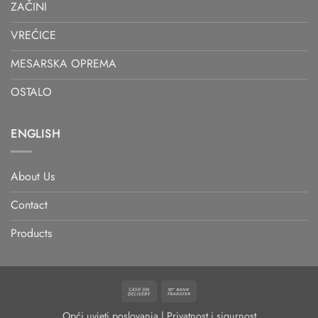
ZAČINI
VREĆICE
MESARSKA OPREMA
OSTALO
ENGLISH
About Us
Contact
Products
Cash
Bank
On
Transfer
Opći uvjeti poslovanja
|
Privatnost i sigurnost