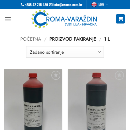
Skip
ENG
+385 42 215 480
info@croma.com.hr
to
content
POČETNA
/
PROIZVOD PAKIRANJE
/
1 L
Dodaj
Dodaj
u
u
favorite
favorite