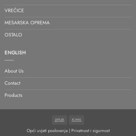
VREĆICE
MESARSKA OPREMA
OSTALO
ENGLISH
About Us
Contact
Products
Cash
Bank
On
Transfer
Opći uvjeti poslovanja
|
Privatnost i sigurnost
Delivery