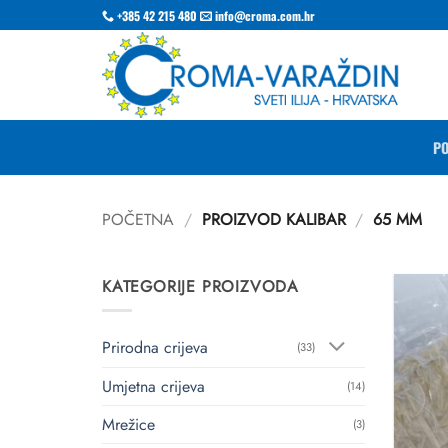
Skip
+385 42 215 480
info@croma.com.hr
to
content
P
POČETNA
/
PROIZVOD KALIBAR
/
65 MM
KATEGORIJE PROIZVODA
Prirodna crijeva
(33)
Umjetna crijeva
(14)
Mrežice
(3)