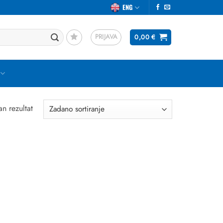
ENG
PRIJAVA
0,00
€
an rezultat