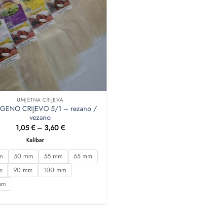
UMJETNA CRIJEVA
GENO CRIJEVO 5/1 – rezano /
vezano
Raspon
1,05
€
–
3,60
€
cijena:
od
Kalibar
1,05 €
do
m
50 mm
55 mm
65 mm
3,60 €
m
90 mm
100 mm
mm