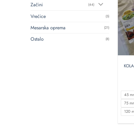
Začini
(44)
Vrećice
(5)
Mesarska oprema
(21)
Ostalo
(8)
KOLA
45 m
75 m
120 