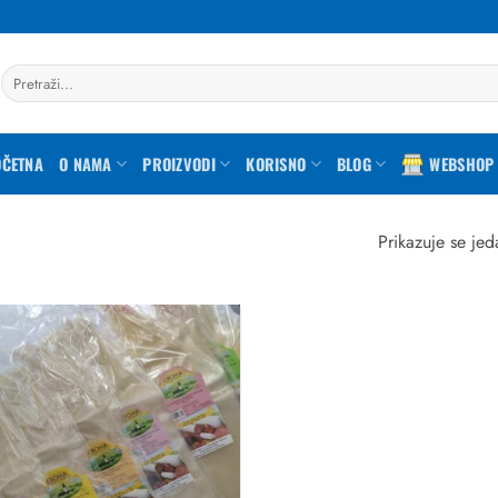
Pretraži:
OČETNA
O NAMA
PROIZVODI
KORISNO
BLOG
WEBSHOP
Prikazuje se jed
Dodaj
u
favorite